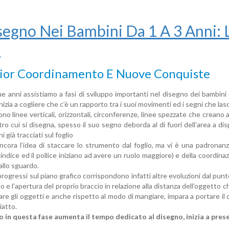
isegno Nei Bambini Da 1 A 3 Anni: 
i
or Coordinamento E Nuove Conquiste
ue anni assistiamo a fasi di sviluppo importanti nel disegno dei bambini d
izia a cogliere che c’è un rapporto tra i suoi movimenti ed i segni che lasci
no linee verticali, orizzontali, circonferenze, linee spezzate che creano a
tro cui si disegna, spesso il suo segno deborda al di fuori dell’area a di
ni già tracciati sul foglio
ncora l’idea di staccare lo strumento dal foglio, ma vi è una padrona
’indice ed il pollice iniziano ad avere un ruolo maggiore) e della coordin
allo sguardo.
rogressi sul piano grafico corrispondono infatti altre evoluzioni dal punt
e l’apertura del proprio braccio in relazione alla distanza dell’oggetto 
re gli oggetti e anche rispetto al modo di mangiare, impara a portare il 
iatto.
o in questa fase aumenta il tempo dedicato al disegno, inizia a presen