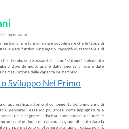
nni
ossiamo notarlo?
afica nei bambini, è fondamentale sottolineare che le tappe di
e le altre funzioni (linguaggio, capacità di gattonare e di
co che, da solo, non è assumibile come “sintomo” o elemento
mbino dipende molto anche dall’ambiente di vita e dalle
e una maturazione delle capacità del bambino.
Lo Sviluppo Nel Primo
tà di tipo grafica: attorno al compimento del primo anno di
nto (i pennarelli, essendo più grossi come impugnatura e
ormali...) e “disegnare”: i risultati sono spesso dei buchi e
omotorio del periodo: non ancora in grado di controllare la
o non permettono di ottenere altri tipi di realizzazioni. È