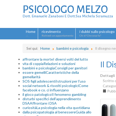
PSICOLOGO MELZO
Dott. Emanuele Zanaboni E Dott.ssa Michela Scramuzza
Home
ricevimento
i dubbi sullo psicologo
.::.
Richiedi un appuntamento
Chi è? Che cosa fa?
Sei qui:
Home
bambini e psicologia
Il disegno ne
affrontare la morte
I diversi volti del lutto
Il D
vita di coppia
Relazioni e soluzioni
bambini e psicologia
Consigli per genitori
essere gemelli
Caratteristiche della
Dettagli
gemellarità
Scritto
SOS figli adolescenti
Istruzioni per l'uso
social network & risvolti psicologici
Come
Categor
facebook e co. ci influenzano
Pubbl
il gioco patologico
Il fenomeno gambling
disturbi specifici dell'apprendimento
DSA
Affrontare i DSA
curiosità
La psicologia nella vita quotidiana
dalla psicopatologia al benessere
Guida allo