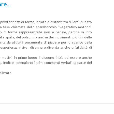
e...
rimi abbozzi di forme, isolate e distanti tra di loro: questo
la fase chiamata dello scarabocchio “vegetativo motorio”.
ambio di forme rappresentate non è banale, perché la loro
lla spalla, del polso, ma anche dei movimenti più fini delle
nta da attività puramente di piacere per lo scarico della
sperienza visiva: disegnare diventa anche un’attività di
motivi: in primo luogo il disegno inizia ad essere anche
 e, inoltre, compaiono i primi commenti verbali da parte del
alizzato