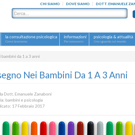
CHI SIAMO
DOVE SIAMO
DOTT. EMANUELE ZA
la consultazione psicologica
informazioni
psicologia & attualità
Come lavoriamo
Per conoscersi
Uno sguardo sul mondo
i bambini da 1 a 3 anni
isegno Nei Bambini Da 1 A 3 Anni
 da
Dott. Emanuele Zanaboni
ia:
bambini e psicologia
icato: 17 Febbraio 2017