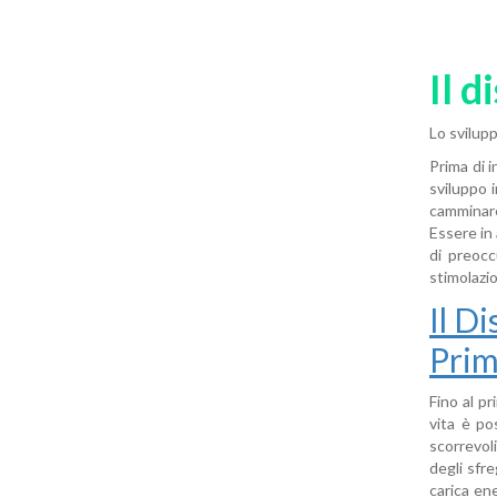
Il d
Lo svilup
Prima di i
sviluppo 
camminare.
Essere in
di preocc
stimolazi
Il D
Prim
Fino al p
vita è po
scorrevoli
degli sfr
carica en