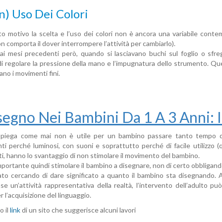
on) Uso Dei Colori
o motivo la scelta e l’uso dei colori non è ancora una variabile conte
n comporta il dover interrompere l’attività per cambiarlo).
ai mesi precedenti però, quando si lasciavano buchi sul foglio o sfr
di regolare la pressione della mano e l’impugnatura dello strumento. Qu
ano i movimenti fini.
isegno Nei Bambini Da 1 A 3 Anni: 
piega come mai non è utile per un bambino passare tanto tempo dav
nti perché luminosi, con suoni e soprattutto perché di facile utilizzo (
nti, hanno lo svantaggio di non stimolare il movimento del bambino.
mportante quindi stimolare il bambino a disegnare, non di certo obbligando
to cercando di dare significato a quanto il bambino sta disegnando. 
se un’attività rappresentativa della realtà, l’intervento dell’adulto 
 l’acquisizione del linguaggio.
o il
link
di un sito che suggerisce alcuni lavori