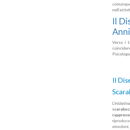
comunque 
nell’attiv
Il D
Anni
Verso i 1
coincider
Psicologo
Il Di
Scara
L’iniziat
scaraboc
rapprese
riproduco
emozioni,