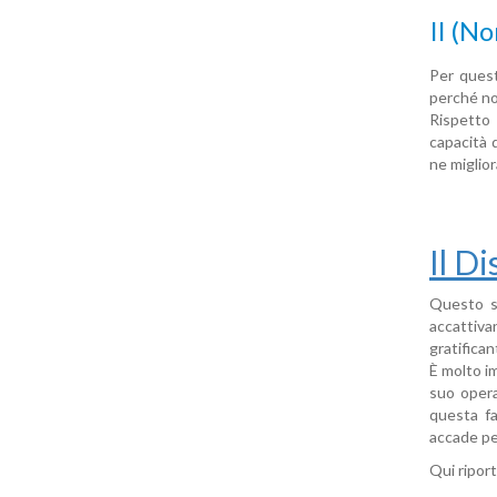
Il (n
Per quest
perché no
Rispetto 
capacità 
ne miglior
Il D
Questo s
accattiva
gratifica
È molto i
suo opera
questa fa
accade per
Qui riport