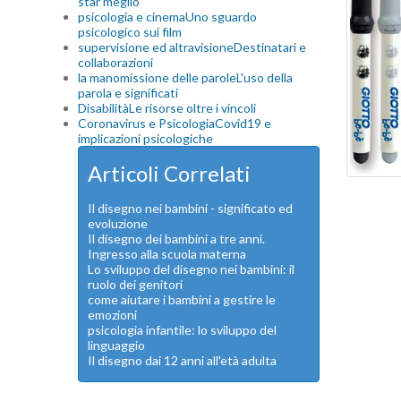
star meglio
psicologia e cinema
Uno sguardo
psicologico sui film
supervisione ed altravisione
Destinatari e
collaborazioni
la manomissione delle parole
L'uso della
parola e significati
Disabilità
Le risorse oltre i vincoli
Coronavirus e Psicologia
Covid19 e
implicazioni psicologiche
Articoli Correlati
Il disegno nei bambini - significato ed
evoluzione
Il disegno dei bambini a tre anni.
Ingresso alla scuola materna
Lo sviluppo del disegno nei bambini: il
ruolo dei genitori
come aiutare i bambini a gestire le
emozioni
psicologia infantile: lo sviluppo del
linguaggio
Il disegno dai 12 anni all'età adulta