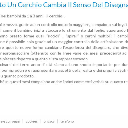
o Un Cerchio Cambia Il Senso Del Disegnar
 nei bambini da 1 a 3 anni - il cerchio -.
 e mezzo, grazie ad un controllo motorio maggiore, compaiono sui fogli i p
di come il bambino inizi a staccare lo strumento dal foglio, superando 
nno presto forme quali “riccioli” , “spirali” o cerchi multipli: il c
one è possibile solo grazie ad un maggior controllo delle articolazione de
ltre queste nuove forme cambiano l’esperienza del disegnare, che dive
neuromuscolare (ottenuto con le linee varie dei mesi precedenti) ad e
e piacere rispetto a quanto si sta rappresentando.
icinarsi del terzo anno di età siamo ad uno snodo importante per due 
à per riprodurre e rappresentare aspetti della realtà e dei propri vissuti
u quanto prodotto.
hé in questi mesi compaiono anche i primi commenti verbali su quanto re
ze e convegni
cookies
privacy
telefono