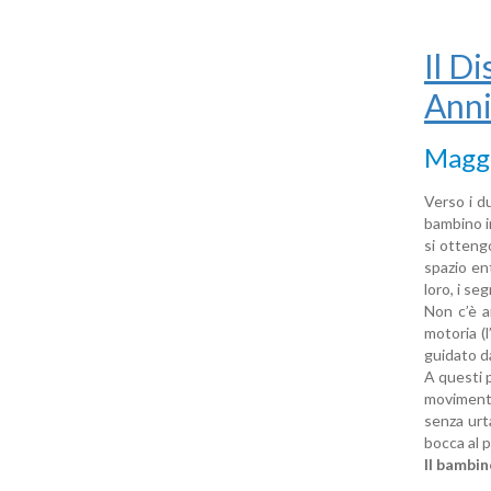
Il D
Ann
Maggi
Verso i d
bambino in
si ottengo
spazio en
loro, i seg
Non c’è a
motoria (l
guidato d
A questi p
movimento 
senza urta
bocca al p
Il bambin