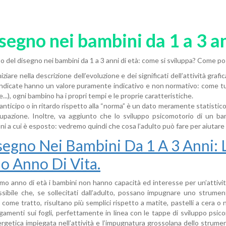
isegno nei bambini da 1 a 3 a
po del disegno nei bambini da 1 a 3 anni di età: come si sviluppa? Come p
niziare nella descrizione dell’evoluzione e dei significati dell’attività gr
indicate hanno un valore puramente indicativo e non normativo: come tutt
..), ogni bambino ha i propri tempi e le proprie caratteristiche.
 anticipo o in ritardo rispetto alla “norma” è un dato meramente statisti
upazione. Inoltre, va aggiunto che lo sviluppo psicomotorio di un ba
oni a cui è esposto: vedremo quindi che cosa l’adulto può fare per aiutar
isegno Nei Bambini Da 1 A 3 Anni: 
o Anno Di Vita.
rimo anno di età i bambini non hanno capacità ed interesse per un’attivi
ssibile che, se sollecitati dall’adulto, possano impugnare uno strume
 come tratto, risultano più semplici rispetto a matite, pastelli a cera o n
egamenti sui fogli, perfettamente in linea con le tappe di sviluppo psic
ergetica impiegata nell’attività e l’impugnatura grossolana dello strument