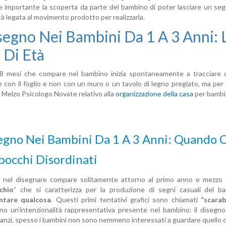
importante la scoperta da parte del bambino di poter lasciare un segn
ità legata al movimento prodotto per realizzarla.
isegno Nei Bambini Da 1 A 3 Anni: 
 Di Età
8 mesi che compare nel bambino inizia spontaneamente a tracciare de
e con il foglio e non con un muro o un tavolo di legno pregiato, ma per 
 Melzo Psicologo Novate relativo alla
organizzazione della casa
per bambin
segno Nei Bambini Da 1 A 3 Anni: Quando C
bocchi Disordinati
iva nel disegnare compare solitamente attorno al primo anno e mezzo 
chio
” che si caratterizza per la produzione di segni casuali del ba
ntare qualcosa
. Questi primi tentativi grafici sono chiamati
“scarab
no un’intenzionalità rappresentativa presente nel bambino: il disegn
 anzi, spesso i bambini non sono nemmeno interessati a guardare quello ch