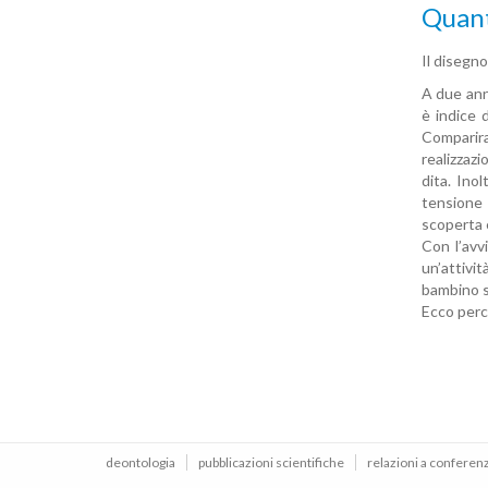
Quant
Il disegno
A due anni
è indice 
Comparira
realizzazi
dita. Ino
tensione 
scoperta 
Con l’avv
un’attivit
bambino s
Ecco perc
deontologia
pubblicazioni scientifiche
relazioni a conferen