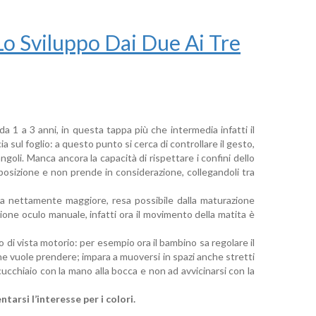
Lo Sviluppo Dai Due Ai Tre
a 1 a 3 anni, in questa tappa più che intermedia infatti il
a sul foglio: a questo punto si cerca di controllare il gesto,
ngoli. Manca ancora la capacità di rispettare i confini dello
sposizione e non prende in considerazione, collegandoli tra
nza nettamente maggiore, resa possibile dalla maturazione
azione oculo manuale, infatti ora il movimento della matita è
o di vista motorio: per esempio ora il bambino sa regolare il
che vuole prendere; impara a muoversi in spazi anche stretti
cucchiaio con la mano alla bocca e non ad avvicinarsi con la
tarsi l’interesse per i colori.