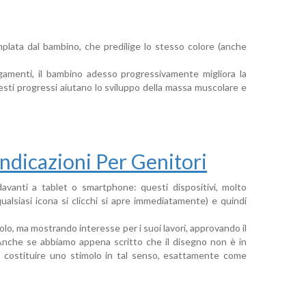
mplata dal bambino, che predilige lo stesso colore (anche
egamenti, il bambino adesso progressivamente migliora la
esti progressi aiutano lo sviluppo della massa muscolare e
Indicazioni Per Genitori
anti a tablet o smartphone: questi dispositivi, molto
qualsiasi icona si clicchi si apre immediatamente) e quindi
lo, ma mostrando interesse per i suoi lavori, approvando il
Anche se abbiamo appena scritto che il disegno non è in
può costituire uno stimolo in tal senso, esattamente come