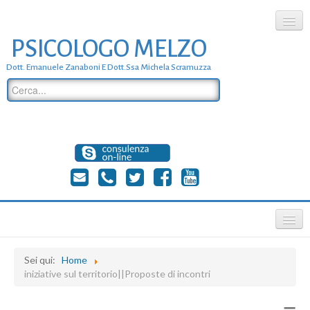
PSICOLOGO MELZO
chi siamo
Dott. Emanuele Zanaboni E Dott.ssa Michela Scramuzza
dove siamo
dott. Emanuele Zanaboni
dott.ssa michela scramuzza
contatti
≡
Sei qui:
Home
iniziative sul territorio||Proposte di incontri