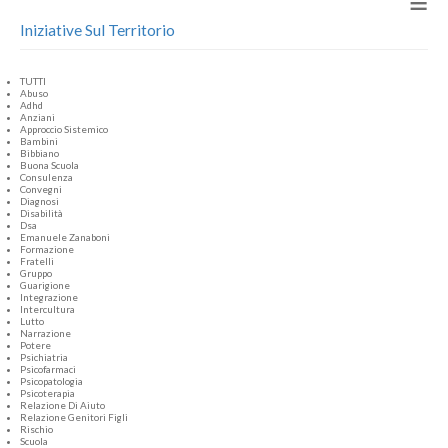
≡
Iniziative Sul Territorio
TUTTI
Abuso
Adhd
Anziani
Approccio Sistemico
Bambini
Bibbiano
Buona Scuola
Consulenza
Convegni
Diagnosi
Disabilità
Dsa
Emanuele Zanaboni
Formazione
Fratelli
Gruppo
Guarigione
Integrazione
Intercultura
Lutto
Narrazione
Potere
Psichiatria
Psicofarmaci
Psicopatologia
Psicoterapia
Relazione Di Aiuto
Relazione Genitori Figli
Rischio
Scuola