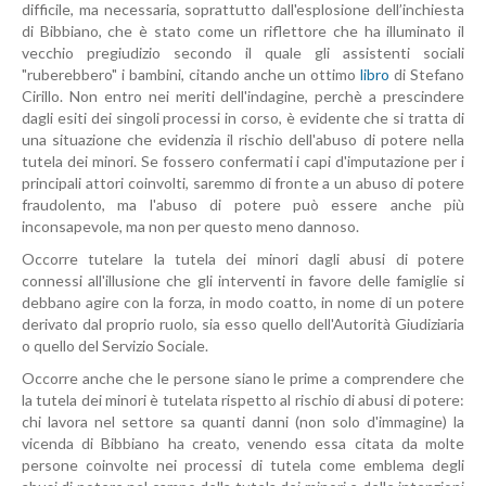
difficile, ma necessaria, soprattutto dall'esplosione dell’inchiesta
di Bibbiano, che è stato come un riflettore che ha illuminato il
vecchio pregiudizio secondo il quale gli assistenti sociali
"ruberebbero" i bambini, citando anche un ottimo
libro
di Stefano
Cirillo. Non entro nei meriti dell'indagine, perchè a prescindere
dagli esiti dei singoli processi in corso, è evidente che si tratta di
una situazione che evidenzia il rischio dell'abuso di potere nella
tutela dei minori. Se fossero confermati i capi d'imputazione per i
principali attori coinvolti, saremmo di fronte a un abuso di potere
fraudolento, ma l'abuso di potere può essere anche più
inconsapevole, ma non per questo meno dannoso.
Occorre tutelare la tutela dei minori dagli abusi di potere
connessi all'illusione che gli interventi in favore delle famiglie si
debbano agire con la forza, in modo coatto, in nome di un potere
derivato dal proprio ruolo, sia esso quello dell'Autorità Giudiziaria
o quello del Servizio Sociale.
Occorre anche che le persone siano le prime a comprendere che
la tutela dei minori è tutelata rispetto al rischio di abusi di potere:
chi lavora nel settore sa quanti danni (non solo d'immagine) la
vicenda di Bibbiano ha creato, venendo essa citata da molte
persone coinvolte nei processi di tutela come emblema degli