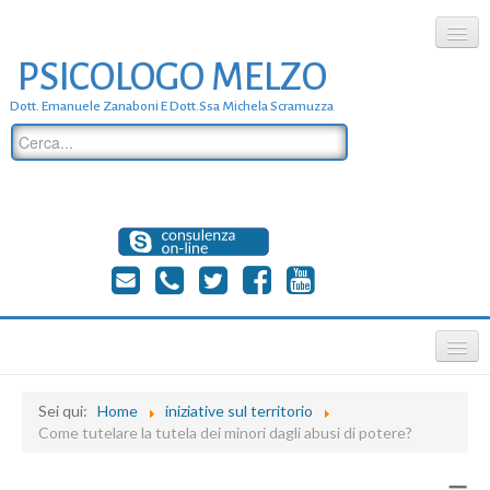
PSICOLOGO MELZO
chi siamo
Dott. Emanuele Zanaboni E Dott.ssa Michela Scramuzza
dove siamo
dott. Emanuele Zanaboni
dott.ssa michela scramuzza
contatti
≡
Sei qui:
Home
iniziative sul territorio
Come tutelare la tutela dei minori dagli abusi di potere?