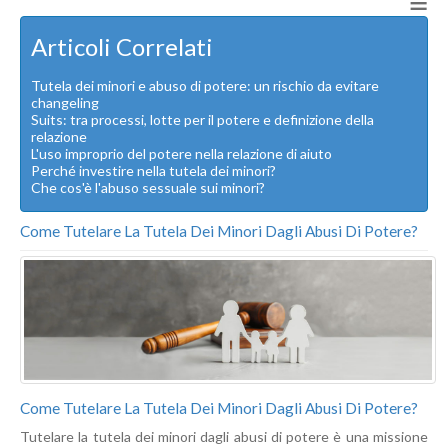
≡
Articoli Correlati
Tutela dei minori e abuso di potere: un rischio da evitare
changeling
Suits: tra processi, lotte per il potere e definizione della
relazione
L'uso improprio del potere nella relazione di aiuto
Perché investire nella tutela dei minori?
Che cos'è l'abuso sessuale sui minori?
Come Tutelare La Tutela Dei Minori Dagli Abusi Di Potere?
Come Tutelare La Tutela Dei Minori Dagli Abusi Di Potere?
Tutelare la tutela dei minori dagli abusi di potere è una missione