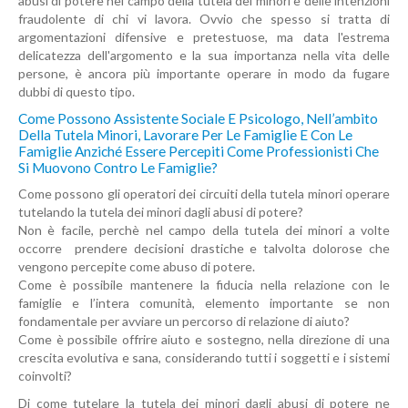
abusi di potere nel campo della tutela dei minori e delle intenzioni
fraudolente di chi vi lavora. Ovvio che spesso si tratta di
argomentazioni difensive e pretestuose, ma data l'estrema
delicatezza dell'argomento e la sua importanza nella vita delle
persone, è ancora più importante operare in modo da fugare
dubbi di questo tipo.
Come Possono Assistente Sociale E Psicologo, Nell’ambito
Della Tutela Minori, Lavorare Per Le Famiglie E Con Le
Famiglie Anziché Essere Percepiti Come Professionisti Che
Si Muovono Contro Le Famiglie?
Come possono gli operatori dei circuiti della tutela minori operare
tutelando la tutela dei minori dagli abusi di potere?
Non è facile, perchè nel campo della tutela dei minori a volte
occorre prendere decisioni drastiche e talvolta dolorose che
vengono percepite come abuso di potere.
Come è possibile mantenere la fiducia nella relazione con le
famiglie e l’intera comunità, elemento importante se non
fondamentale per avviare un percorso di relazione di aiuto?
Come è possibile offrire aiuto e sostegno, nella direzione di una
crescita evolutiva e sana, considerando tutti i soggetti e i sistemi
coinvolti?
Di come tutelare la tutela dei minori dagli abusi di potere ne