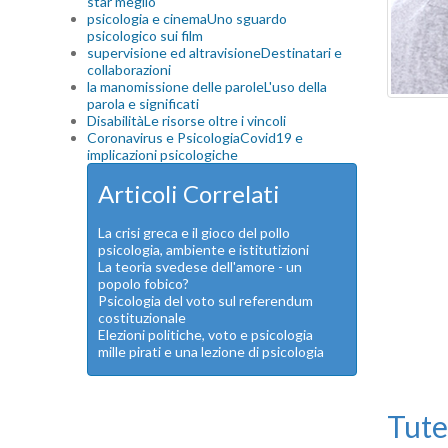
star meglio
psicologia e cinema
Uno sguardo
psicologico sui film
supervisione ed altravisione
Destinatari e
collaborazioni
la manomissione delle parole
L'uso della
parola e significati
Disabilità
Le risorse oltre i vincoli
Coronavirus e Psicologia
Covid19 e
implicazioni psicologiche
Articoli Correlati
La crisi greca e il gioco del pollo
psicologia, ambiente e istitutizioni
La teoria svedese dell'amore - un
popolo fobico?
Psicologia del voto sul referendum
costituzionale
Elezioni politiche, voto e psicologia
mille pirati e una lezione di psicologia
Tute