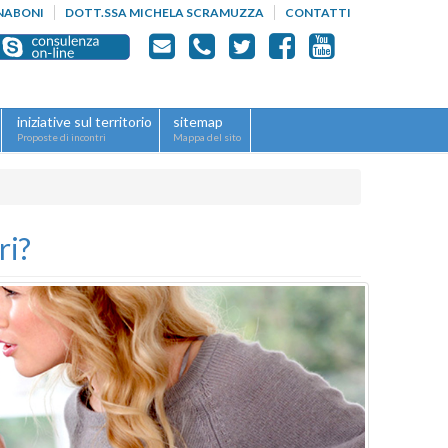
NABONI
DOTT.SSA MICHELA SCRAMUZZA
CONTATTI
iniziative sul territorio
sitemap
Proposte di incontri
Mappa del sito
ri?