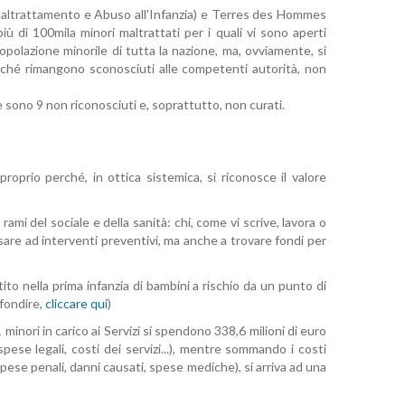
o Maltrattamento e Abuso all'Infanzia) e Terres des Hommes
 di 100mila minori maltrattati per i quali vi sono aperti
popolazione minorile di tutta la nazione, ma, ovviamente, si
iché rimangono sconosciuti alle competenti autorità, non
 sono 9 non riconosciuti e, soprattutto, non curati.
roprio perché, in ottica sistemica, si riconosce il valore
ami del sociale e della sanità: chi, come vi scrive, lavora o
nsare ad interventi preventivi, ma anche a trovare fondi per
to nella prima infanzia di bambini a rischio da un punto di
ofondire,
cliccare qui
)
1 minori in carico ai Servizi si spendono 338,6 milioni di euro
spese legali, costi dei servizi...), mentre sommando i costi
 spese penali, danni causati, spese mediche), si arriva ad una