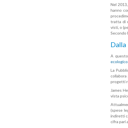
Nel 2013,
hanno con
procedimen
tratta di
visti, o (
Secondo l
Dalla
A questo 
ecologico
La Pubblic
collabora 
progetti ri
James Hec
vista psic
Attualment
(spese leg
indiretti 
cifra pari