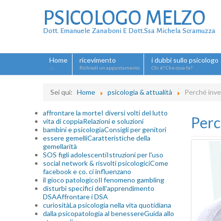
PSICOLOGO MELZO
Dott. Emanuele Zanaboni E Dott.ssa Michela Scramuzza
Home
ricevimento
i dubbi sullo psicologo
.::.
Richiedi un appuntamento
Chi è? Che cosa fa?
Sei qui:
Home
psicologia & attualità
Perché inves
affrontare la morte
I diversi volti del lutto
Perc
vita di coppia
Relazioni e soluzioni
bambini e psicologia
Consigli per genitori
essere gemelli
Caratteristiche della
gemellarità
SOS figli adolescenti
Istruzioni per l'uso
social network & risvolti psicologici
Come
facebook e co. ci influenzano
il gioco patologico
Il fenomeno gambling
disturbi specifici dell'apprendimento
DSA
Affrontare i DSA
curiosità
La psicologia nella vita quotidiana
dalla psicopatologia al benessere
Guida allo