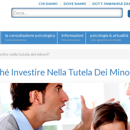
CHI SIAMO
DOVE SIAMO
DOTT. EMANUELE ZA
la consultazione psicologica
informazioni
psicologia & attualità
Come lavoriamo
Per conoscersi
Uno sguardo sul mondo
tire nella tutela dei minori?
hé Investire Nella Tutela Dei Mino