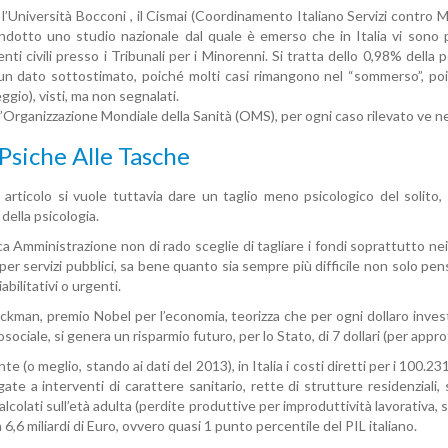
 l’Università Bocconi , il Cismai (Coordinamento Italiano Servizi contr
dotto uno studio nazionale dal quale è emerso che in Italia vi sono più
ti civili presso i Tribunali per i Minorenni. Si tratta dello 0,98% della 
 un dato sottostimato, poiché molti casi rimangono nel “sommerso”, po
peggio), visti, ma non segnalati.
’Organizzazione Mondiale della Sanità (OMS), per ogni caso rilevato ve ne
 Psiche Alle Tasche
articolo si vuole tuttavia dare un taglio meno psicologico del solito, p
della psicologia.
a Amministrazione non di rado sceglie di tagliare i fondi soprattutto nei r
per servizi pubblici, sa bene quanto sia sempre più difficile non solo pe
abilitativi o urgenti.
kman, premio Nobel per l’economia, teorizza che per ogni dollaro investi
osociale, si genera un risparmio futuro, per lo Stato, di 7 dollari (per appr
e (o meglio, stando ai dati del 2013), in Italia i costi diretti per i 100.23
ate a interventi di carattere sanitario, rette di strutture residenziali, 
calcolati sull’età adulta (perdite produttive per improduttività lavorativa,
 a 6,6 miliardi di Euro, ovvero quasi 1 punto percentile del PIL italiano.