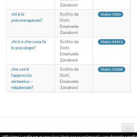
Zanaboni
chi è lo
Scritto da
Visite: 7240
psicoterapeuta?
Dott.
Emanuele
Zanaboni
chi è e che cosa fa
Scritto da
Visite: 49915
lo psicologo?
Dott.
Emanuele
Zanaboni
che cos’è
Scritto da
Visite: 15004
l’approccio
Dott.
sistemico –
Emanuele
relazionale?
Zanaboni
Utilizziamo i cookie per essere sicuri che tu possa navigare più comodamente e megli