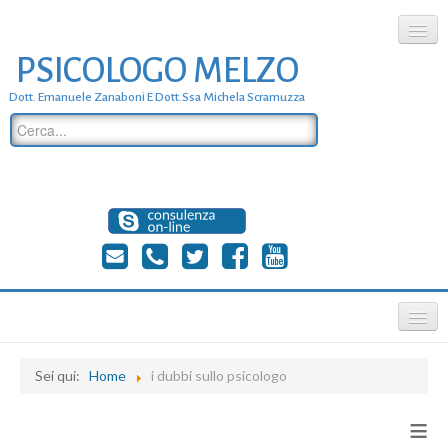
PSICOLOGO MELZO
chi siamo
Dott. Emanuele Zanaboni E Dott.ssa Michela Scramuzza
dove siamo
dott. Emanuele Zanaboni
dott.ssa michela scramuzza
contatti
≡
Sei qui:
Home
i dubbi sullo psicologo
≡