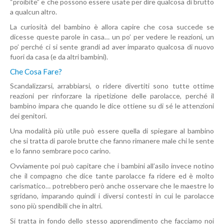
“proibite” e che possono essere usate per dire qualcosa di brutto
a qualcun altro.
La curiosità del bambino è allora capire che cosa succede se
dicesse queste parole in casa… un po’ per vedere le reazioni, un
po’ perché ci si sente grandi ad aver imparato qualcosa di nuovo
fuori da casa (e da altri bambini).
Che Cosa Fare?
Scandalizzarsi, arrabbiarsi, o ridere divertiti sono tutte ottime
reazioni per rinforzare la ripetizione delle parolacce, perché il
bambino impara che quando le dice ottiene su di sé le attenzioni
dei genitori.
Una modalità più utile può essere quella di spiegare al bambino
che si tratta di parole brutte che fanno rimanere male chi le sente
e lo fanno sembrare poco carino.
Ovviamente poi può capitare che i bambini all’asilo invece notino
che il compagno che dice tante parolacce fa ridere ed è molto
carismatico… potrebbero però anche osservare che le maestre lo
sgridano, imparando quindi i diversi contesti in cui le parolacce
sono più spendibili che in altri.
Si tratta in fondo dello stesso apprendimento che facciamo noi