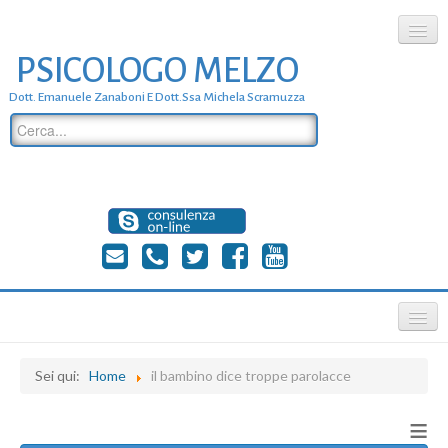
PSICOLOGO MELZO
chi siamo
Dott. Emanuele Zanaboni E Dott.ssa Michela Scramuzza
dove siamo
dott. Emanuele Zanaboni
dott.ssa michela scramuzza
contatti
≡
Sei qui:
Home
il bambino dice troppe parolacce
≡