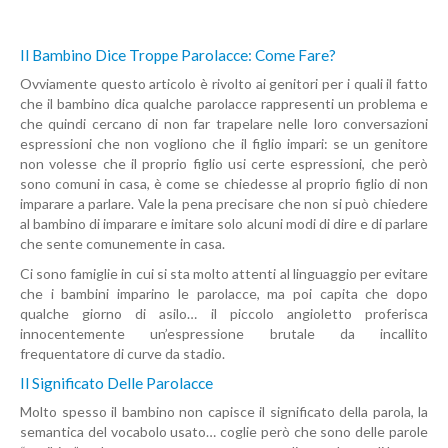
Il Bambino Dice Troppe Parolacce: Come Fare?
Ovviamente questo articolo è rivolto ai genitori per i quali il fatto
che il bambino dica qualche parolacce rappresenti un problema e
che quindi cercano di non far trapelare nelle loro conversazioni
espressioni che non vogliono che il figlio impari: se un genitore
non volesse che il proprio figlio usi certe espressioni, che però
sono comuni in casa, è come se chiedesse al proprio figlio di non
imparare a parlare. Vale la pena precisare che non si può chiedere
al bambino di imparare e imitare solo alcuni modi di dire e di parlare
che sente comunemente in casa.
Ci sono famiglie in cui si sta molto attenti al linguaggio per evitare
che i bambini imparino le parolacce, ma poi capita che dopo
qualche giorno di asilo… il piccolo angioletto proferisca
innocentemente un’espressione brutale da incallito
frequentatore di curve da stadio.
Il Significato Delle Parolacce
Molto spesso il bambino non capisce il significato della parola, la
semantica del vocabolo usato… coglie però che sono delle parole