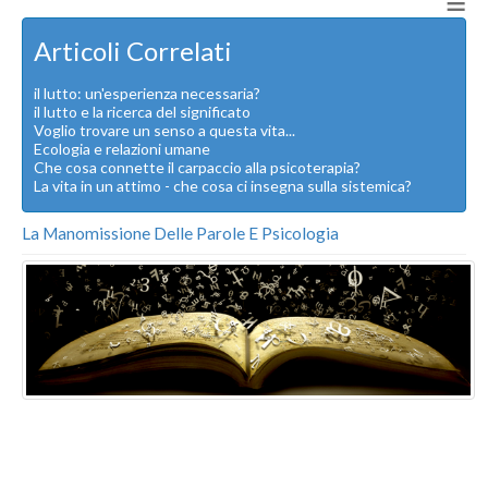
≡
Articoli Correlati
il lutto: un'esperienza necessaria?
il lutto e la ricerca del significato
Voglio trovare un senso a questa vita...
Ecologia e relazioni umane
Che cosa connette il carpaccio alla psicoterapia?
La vita in un attimo - che cosa ci insegna sulla sistemica?
La Manomissione Delle Parole E Psicologia