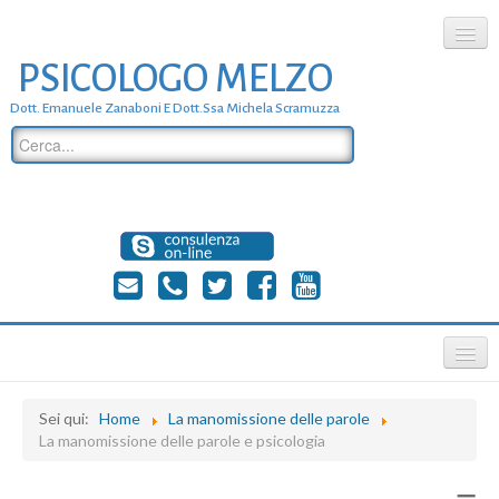
PSICOLOGO MELZO
chi siamo
Dott. Emanuele Zanaboni E Dott.ssa Michela Scramuzza
dove siamo
dott. Emanuele Zanaboni
dott.ssa michela scramuzza
contatti
≡
Sei qui:
Home
La manomissione delle parole
La manomissione delle parole e psicologia