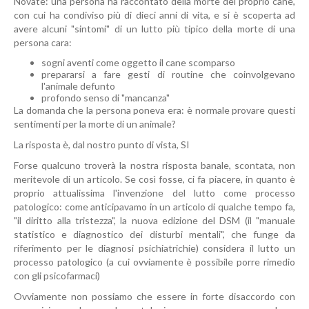
Novate: una persona ha raccontato della morte del proprio cane,
con cui ha condiviso più di dieci anni di vita, e si è scoperta ad
avere alcuni "sintomi" di un lutto più tipico della morte di una
persona cara:
sogni aventi come oggetto il cane scomparso
prepararsi a fare gesti di routine che coinvolgevano
l'animale defunto
profondo senso di "mancanza"
La domanda che la persona poneva era: è normale provare questi
sentimenti per la morte di un animale?
La risposta è, dal nostro punto di vista, SI
Forse qualcuno troverà la nostra risposta banale, scontata, non
meritevole di un articolo. Se così fosse, ci fa piacere, in quanto è
proprio attualissima l'invenzione del lutto come processo
patologico: come anticipavamo in un articolo di qualche tempo fa,
"il diritto alla tristezza", la nuova edizione del DSM (il "manuale
statistico e diagnostico dei disturbi mentali", che funge da
riferimento per le diagnosi psichiatrichie) considera il lutto un
processo patologico (a cui ovviamente è possibile porre rimedio
con gli psicofarmaci)
Ovviamente non possiamo che essere in forte disaccordo con