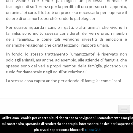
una visione che rende patologico un processo normale e
fisiologico di sofferenza per la perdita di una persona (o, appunto,
un animale) caro. Il lutto è un processo necessario per superare il
dolore di una morte, perchè renderlo patologico?
Per quanto riguarda i cani, o i gatti, o altri animali che vivono in
famiglia, sono molto spesso considerati dei veri e propri membri
della famiglia... e come tali vengono investiti di emozioni e
dinamiche relazionali che caratterizzano i rapporti umani.
In fondo, lo stesso trattamento "umanizzante" è riservato non
solo agli animali, ma anche, ad esempio, alle aziende di famiglia, che
spesso sono dei veri e propri membri della famiglia, giocando un
ruolo fondamentale negli equilibri relazionali.
La stessa cosa capita anche per aziende di famiglia: come i cani
Utilizziamo i cookie per essere sicuri che tu possa navigare più comodamente e megli
Copyright © 2012 - 2016 psicologo-melzo.com P.I.06838240965
deontologia
sul nostro sito, sperando di rendertelo ancora più interessante. Se desideri saperne d
più o vuoi sapere come bloccarli
clicca QUI
pubblicazioni scientifiche