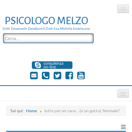
PSICOLOGO MELZO
chi siamo
Dott. Emanuele Zanaboni E Dott.ssa Michela Scramuzza
dove siamo
dott. Emanuele Zanaboni
dott.ssa michela scramuzza
contatti
≡
Sei qui:
Home
lutto per un cane... (o un gatto). Normale?
≡