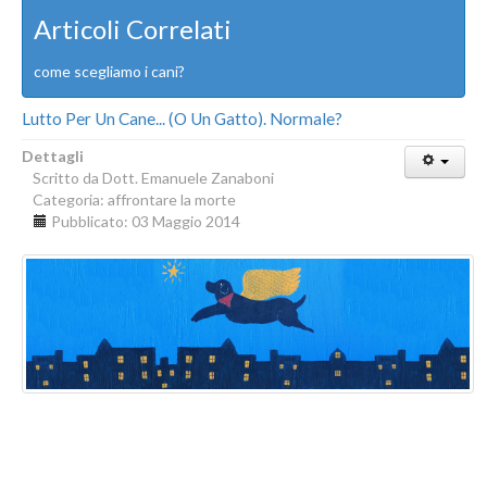
Articoli Correlati
come scegliamo i cani?
Lutto Per Un Cane... (o Un Gatto). Normale?
Dettagli
Scritto da
Dott. Emanuele Zanaboni
Categoria:
affrontare la morte
Pubblicato: 03 Maggio 2014