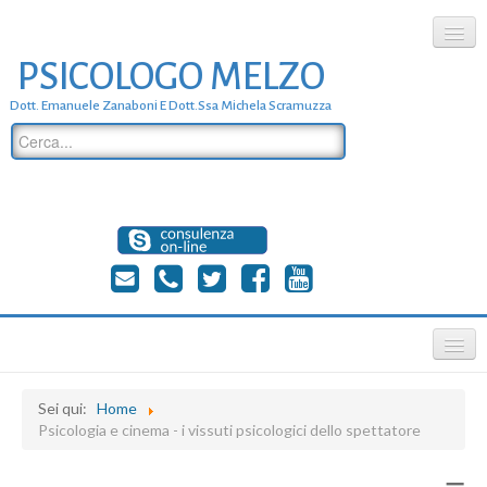
PSICOLOGO MELZO
chi siamo
Dott. Emanuele Zanaboni E Dott.ssa Michela Scramuzza
dove siamo
dott. Emanuele Zanaboni
dott.ssa michela scramuzza
contatti
≡
Sei qui:
Home
Psicologia e cinema - i vissuti psicologici dello spettatore