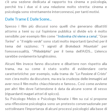
c’è una sezione dedicata al rapporto tra cinema e psicologia,
perchè tra i due vi è una relazione molto stretta: cinema e
psicologia sono strettamente interconnessi, per tanti motivi.
Dalle Trame E Dalle Scene...
Spesso i film più discussi sono quelli che generano dibattiti
attorno a temi su cui l’opinione pubblica si divide e/o è molto
sensibile: per esempio film come “
Indovina chi viene a cena
”, “
Gran
Torino
” o “
Il miglio verde
” sono stati molto importanti (anche) per il
tema del razzismo; “
I segreti di Brokeback Mountain
” per
l’omosessualità, “
Philadelphia
” per il tema dell’AIDS... L’elenco
sarebbe ovviamente lunghissimo.
Alcuni film invece fanno discutere e dibattere non rispetto alla
trama, ma su come è stato scelto di evidenziare certe
caratteristiche: per esempio, sulla trama de “
La Passione di Cristo
”
non c’era molto da discutere, ma era la crudezza delle immagini ad
aver reso il film molto chiacchierato e famoso.. Così come avviene
per altri film dove l’attenzione è data da alcune scene di sesso
(riguardanti magari attori di spicco).
Su Psicologo Melzo e Psicologo Novate i film su cui si propone
una riflessione psicologica sono un pretesto conversazionale per
sottolineare l’importanza di alcuni processi psicologici alla base di