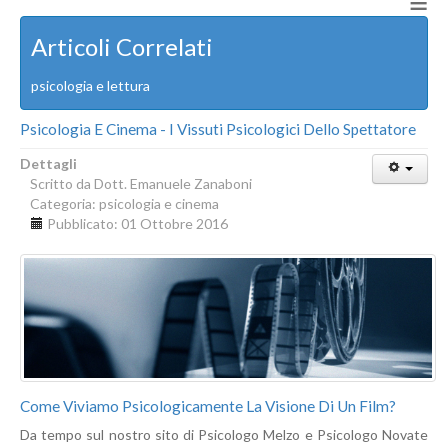
≡
Articoli Correlati
psicologia e lettura
Psicologia E Cinema - I Vissuti Psicologici Dello Spettatore
Dettagli
Scritto da
Dott. Emanuele Zanaboni
Categoria:
psicologia e cinema
Pubblicato: 01 Ottobre 2016
Come Viviamo Psicologicamente La Visione Di Un Film?
Da tempo sul nostro sito di Psicologo Melzo e Psicologo Novate