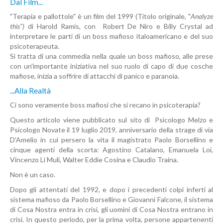
Dal Film...
"Terapia e pallottole" è un film del 1999 (Titolo originale, "
Analyze
this")
di Harold Ramis, con Robert De Niro e Billy Crystal ad
interpretare le parti di un boss mafioso italoamericano e del suo
psicoterapeuta.
Si tratta di una commedia nella quale un boss mafioso, alle prese
con un'importante iniziativa nel suo ruolo di capo di due cosche
mafiose, inizia a soffrire di attacchi di panico e paranoia.
...alla Realtà
Ci sono veramente boss mafiosi che si recano in psicoterapia?
Questo articolo viene pubblicato sul sito di Psicologo Melzo e
Psicologo Novate il 19 luglio 2019, anniversario della strage di via
D'Amelio in cui persero la vita il magistrato Paolo Borsellino e
cinque agenti della scorta: Agostino Catalano, Emanuela Loi,
Vincenzo Li Muli, Walter Eddie Cosina e Claudio Traina.
Non è un caso.
Dopo gli attentati del 1992, e dopo i precedenti colpi inferti al
sistema mafioso da Paolo Borsellino e Giovanni Falcone, il sistema
di Cosa Nostra entra in crisi, gli uomini di Cosa Nostra entrano in
crisi. In questo periodo, per la prima volta, persone appartenenti