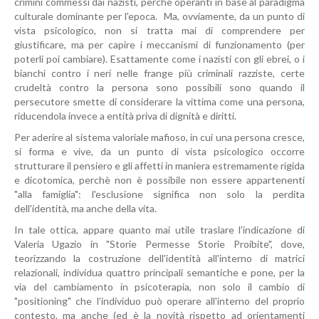
crimini commessi dai nazisti, perchè operanti in base al paradigma
culturale dominante per l'epoca. Ma, ovviamente, da un punto di
vista psicologico, non si tratta mai di comprendere per
giustificare, ma per capire i meccanismi di funzionamento (per
poterli poi cambiare). Esattamente come i nazisti con gli ebrei, o i
bianchi contro i neri nelle frange più criminali razziste, certe
crudeltà contro la persona sono possibili sono quando il
persecutore smette di considerare la vittima come una persona,
riducendola invece a entità priva di dignità e diritti.
Per aderire al sistema valoriale mafioso, in cui una persona cresce,
si forma e vive, da un punto di vista psicologico occorre
strutturare il pensiero e gli affetti in maniera estremamente rigida
e dicotomica, perchè non è possibile non essere appartenenti
"alla famiglia": l'esclusione significa non solo la perdita
dell'identità, ma anche della vita.
In tale ottica, appare quanto mai utile traslare l'indicazione di
Valeria Ugazio in "Storie Permesse Storie Proibite", dove,
teorizzando la costruzione dell'identità all'interno di matrici
relazionali, individua quattro principali semantiche e pone, per la
via del cambiamento in psicoterapia, non solo il cambio di
"positioning" che l'individuo può operare all'interno del proprio
contesto, ma anche (ed è la novità rispetto ad orientamenti