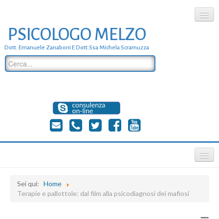
PSICOLOGO MELZO
chi siamo
Dott. Emanuele Zanaboni E Dott.ssa Michela Scramuzza
dove siamo
dott. Emanuele Zanaboni
dott.ssa michela scramuzza
contatti
≡
Sei qui:
Home
Terapie e pallottole: dal film alla psicodiagnosi dei mafiosi