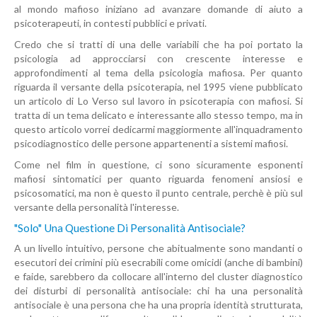
al mondo mafioso iniziano ad avanzare domande di aiuto a
psicoterapeuti, in contesti pubblici e privati.
Credo che si tratti di una delle variabili che ha poi portato la
psicologia ad approcciarsi con crescente interesse e
approfondimenti al tema della psicologia mafiosa. Per quanto
riguarda il versante della psicoterapia, nel 1995 viene pubblicato
un articolo di Lo Verso sul lavoro in psicoterapia con mafiosi. Si
tratta di un tema delicato e interessante allo stesso tempo, ma in
questo articolo vorrei dedicarmi maggiormente all'inquadramento
psicodiagnostico delle persone appartenenti a sistemi mafiosi.
Come nel film in questione, ci sono sicuramente esponenti
mafiosi sintomatici per quanto riguarda fenomeni ansiosi e
psicosomatici, ma non è questo il punto centrale, perchè è più sul
versante della personalità l'interesse.
"Solo" Una Questione Di Personalità Antisociale?
A un livello intuitivo, persone che abitualmente sono mandanti o
esecutori dei crimini più esecrabili come omicidi (anche di bambini)
e faide, sarebbero da collocare all'interno del cluster diagnostico
dei disturbi di personalità antisociale: chi ha una personalità
antisociale è una persona che ha una propria identità strutturata,