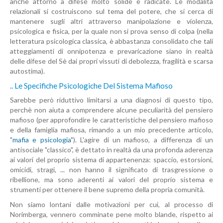
anche attorno a difese molto solide e radicate. Le modalità
relazionali si costruiscono sul tema del potere, che si cerca di
mantenere sugli altri attraverso manipolazione e violenza,
psicologica e fisica, per la quale non si prova senso di colpa (nella
letteratura psicologica classica, è abbastanza consolidato che tali
atteggiamenti di onnipotenza e prevaricazione siano in realtà
delle difese del Sè dai propri vissuti di debolezza, fragilità e scarsa
autostima).
.. Le Specifiche Psicologiche Del Sistema Mafioso
Sarebbe però riduttivo limitarsi a una diagnosi di questo tipo,
perchè non aiuta a comprendere alcune peculiarità del pensiero
mafioso (per approfondire le caratteristiche del pensiero mafioso
e della famiglia mafiosa, rimando a un mio precedente articolo,
"
mafia e psicologia
"). L'agire di un mafioso, a differenza di un
antisociale "classico", è dettato in realtà da una profonda aderenza
ai valori del proprio sistema di appartenenza: spaccio, estorsioni,
omicidi, stragi, ... non hanno il significato di trasgressione o
ribellione, ma sono aderenti ai valori del proprio sistema e
strumenti per ottenere il bene supremo della propria comunità.
Non siamo lontani dalle motivazioni per cui, al processo di
Norimberga, vennero comminate pene molto blande, rispetto ai