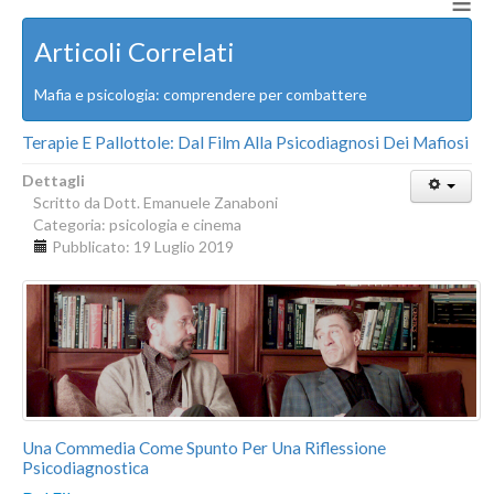
≡
Articoli Correlati
Mafia e psicologia: comprendere per combattere
Terapie E Pallottole: Dal Film Alla Psicodiagnosi Dei Mafiosi
Dettagli
Scritto da
Dott. Emanuele Zanaboni
Categoria:
psicologia e cinema
Pubblicato: 19 Luglio 2019
Una Commedia Come Spunto Per Una Riflessione
Psicodiagnostica