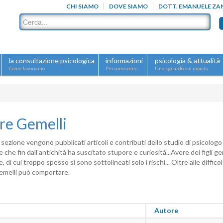
CHI SIAMO
DOVE SIAMO
DOTT. EMANUELE ZA
la consultazione psicologica
informazioni
psicologia & attualità
Come lavoriamo
Per conoscersi
Uno sguardo sul mondo
re Gemelli
sezione vengono pubblicati articoli e contributi dello studio di psicologo
 che fin dall'antichità ha suscitato stupore e curiosità...Avere dei figli 
e, di cui troppo spesso si sono sottolineati solo i rischi... Oltre alle diff
gemelli può comportare.
Autore