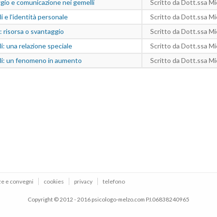
ggio e comunicazione nei gemelli
Scritto da Dott.ssa M
li e l'identità personale
Scritto da Dott.ssa M
: risorsa o svantaggio
Scritto da Dott.ssa M
li: una relazione speciale
Scritto da Dott.ssa M
lli: un fenomeno in aumento
Scritto da Dott.ssa M
ze e convegni
cookies
privacy
telefono
Copyright © 2012 - 2016 psicologo-melzo.com P.I.06838240965