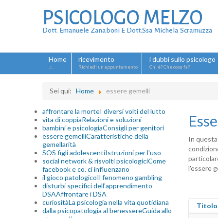
PSICOLOGO MELZO
Dott. Emanuele Zanaboni E Dott.ssa Michela Scramuzza
Home
ricevimento
i dubbi sullo psicologo
.::.
Richiedi un appuntamento
Chi è? Che cosa fa?
Sei qui:
Home
essere gemelli
affrontare la morte
I diversi volti del lutto
Esse
vita di coppia
Relazioni e soluzioni
bambini e psicologia
Consigli per genitori
essere gemelli
Caratteristiche della
In questa 
gemellarità
condizione
SOS figli adolescenti
Istruzioni per l'uso
particolar
social network & risvolti psicologici
Come
l'essere 
facebook e co. ci influenzano
il gioco patologico
Il fenomeno gambling
disturbi specifici dell'apprendimento
DSA
Affrontare i DSA
curiosità
La psicologia nella vita quotidiana
Titolo
dalla psicopatologia al benessere
Guida allo