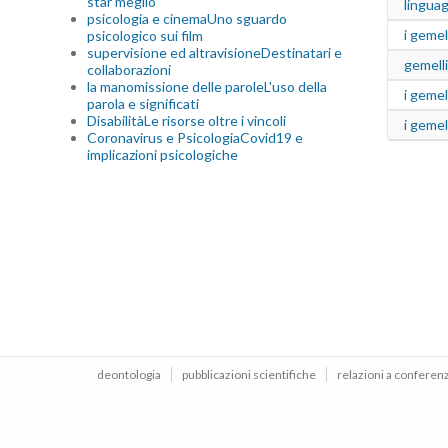
star meglio
lingua
psicologia e cinema
Uno sguardo
i gemel
psicologico sui film
supervisione ed altravisione
Destinatari e
gemelli
collaborazioni
la manomissione delle parole
L'uso della
i gemel
parola e significati
Disabilità
Le risorse oltre i vincoli
i geme
Coronavirus e Psicologia
Covid19 e
implicazioni psicologiche
deontologia
pubblicazioni scientifiche
relazioni a conferen