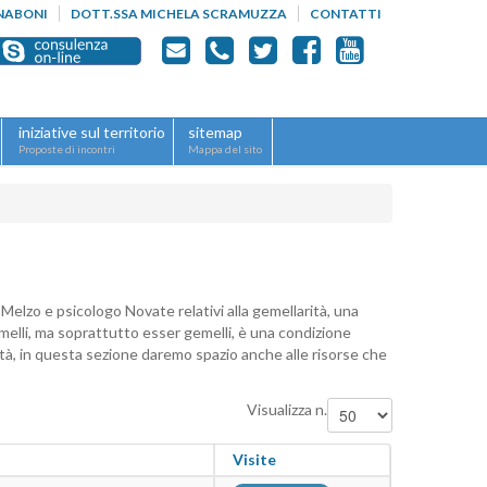
NABONI
DOTT.SSA MICHELA SCRAMUZZA
CONTATTI
iniziative sul territorio
sitemap
Proposte di incontri
Mappa del sito
 Melzo e psicologo Novate relativi alla gemellarità, una
gemelli, ma soprattutto esser gemelli, è una condizione
icoltà, in questa sezione daremo spazio anche alle risorse che
Visualizza n.
Visite