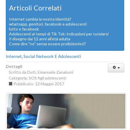
Articoli Correlati
Internet cambia la nostra identità?
whatsapp, genitori, facebook e adolescenti
lutto e facebook
Adolescenti ai tempi di Tik Tok: indicazioni per tutelarsi
Il disegno dai 12 anni all'età adulta
Come dire "no" senza essere proibizionisti?
Internet, Social Network E Adolescenti
Dettagli
Scritto da
Dott. Emanuele Zanaboni
Categoria:
SOS figli adolescenti
Pubblicato: 12 Maggio 2017