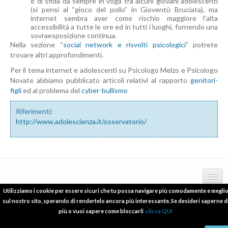
e di sfida da sempre in voga tra alcuni giovani adolescenti
(si pensi al “gioco del pollo” in Gioventù Bruciata), ma
internet sembra aver come rischio maggiore l’alta
accessibilità a tutte le ore ed in tutti i luoghi, fornendo una
sovraesposizione continua.
Nella sezione “
social network e risvolti psicologici
” potrete
trovare altri approfondimenti.
Per il tema internet e adolescenti su Psicologo Melzo e Psicologo
Novate abbiamo pubblicato articoli relativi al rapporto
genitori-
figli
ed al problema del
cyber-bullismo
Riferimenti:
http://www.adolescienza.it/osservatorio/
Utilizziamo i cookie per essere sicuri che tu possa navigare più comodamente e megli
Copyright © 2012 - 2016 psicologo-melzo.com P.I.06838240965
deontologia
sul nostro sito, sperando di rendertelo ancora più interessante. Se desideri saperne d
più o vuoi sapere come bloccarli
clicca QUI
pubblicazioni scientifiche
relazioni a conferenze e convegni