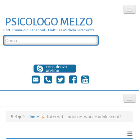
PSICOLOGO MELZO
chi siamo
Dott. Emanuele Zanaboni E Dott.ssa Michela Scramuzza
dove siamo
dott. Emanuele Zanaboni
dott.ssa michela scramuzza
contatti
≡
Sei qui:
Home
Internet, social network e adolescenti
≡