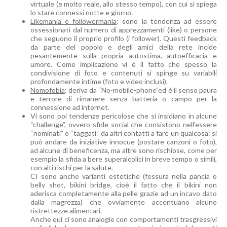
virtuale (e molto reale, allo stesso tempo), con cui si spiega
lo stare connessi notte e giorno.
Likemania e followermania
: sono la tendenza ad essere
ossessionati dal numero di apprezzamenti (like) o persone
che seguono il proprio profilo (i follower). Questi feedback
da parte del popolo e degli amici della rete incide
pesantemente sulla propria autostima, autoefficacia e
umore. Come implicazione vi è il fatto che spesso la
condivisione di foto e contenuti si spinge su variabili
profondamente intime (foto e video inclusi).
Nomofobia
: deriva da “No-mobile-phone”ed è il senso paura
e terrore di rimanere senza batteria o campo per la
connessione ad internet.
Vi sono poi tendenze pericolose che si insidiano in alcune
“challenge”, ovvero sfide social che consistono nell’essere
“nominati” o “taggati” da altri contatti a fare un qualcosa: si
può andare da iniziative innocue (postare canzoni o foto),
ad alcune di beneficenza, ma altre sono rischiose, come per
esempio la sfida a bere superalcolici in breve tempo o simili,
con alti rischi per la salute.
CI sono anche varianti estetiche (fessura nella pancia o
belly shot, bikini bridge, cioè il fatto che il bikini non
aderisca completamente alla pelle grazie ad un incavo dato
dalla magrezza) che ovviamente accentuano alcune
ristrettezze alimentari.
Anche qui ci sono analogie con comportamenti trasgressivi