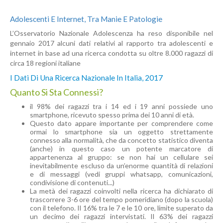
Adolescenti E Internet, Tra Manie E Patologie
L’Osservatorio Nazionale Adolescenza ha reso disponibile nel
gennaio 2017 alcuni dati relativi al rapporto tra adolescenti e
internet in base ad una ricerca condotta su oltre 8.000 ragazzi di
circa 18 regioni italiane
I Dati Di Una Ricerca Nazionale In Italia, 2017
Quanto Si Sta Connessi?
il 98% dei ragazzi tra i 14 ed i 19 anni possiede uno
smartphone, ricevuto spesso prima dei 10 anni di età.
Questo dato appare importante per comprendere come
ormai lo smartphone sia un oggetto strettamente
connesso alla normalità, che da concetto statistico diventa
(anche) in questo caso un potente marcatore di
appartenenza al gruppo: se non hai un cellulare sei
inevitabilmente escluso da un’enorme quantità di relazioni
e di messaggi (vedi gruppi whatsapp, comunicazioni,
condivisione di contenuti...)
La metà dei ragazzi coinvolti nella ricerca ha dichiarato di
trascorrere 3-6 ore del tempo pomeridiano (dopo la scuola)
con il telefono. Il 16% tra le 7 e le 10 ore, limite superato da
un decimo dei ragazzi intervistati. Il 63% dei ragazzi