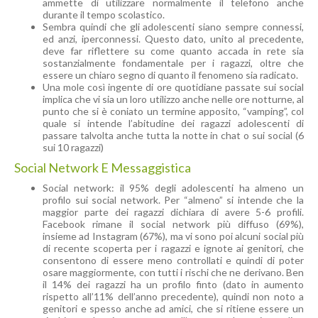
ammette di utilizzare normalmente il telefono anche
durante il tempo scolastico.
Sembra quindi che gli adolescenti siano sempre connessi,
ed anzi, iperconnessi. Questo dato, unito al precedente,
deve far riflettere su come quanto accada in rete sia
sostanzialmente fondamentale per i ragazzi, oltre che
essere un chiaro segno di quanto il fenomeno sia radicato.
Una mole così ingente di ore quotidiane passate sui social
implica che vi sia un loro utilizzo anche nelle ore notturne, al
punto che si è coniato un termine apposito, “vamping”, col
quale si intende l’abitudine dei ragazzi adolescenti di
passare talvolta anche tutta la notte in chat o sui social (6
sui 10 ragazzi)
Social Network E Messaggistica
Social network: il 95% degli adolescenti ha almeno un
profilo sui social network. Per “almeno” si intende che la
maggior parte dei ragazzi dichiara di avere 5-6 profili.
Facebook rimane il social network più diffuso (69%),
insieme ad Instagram (67%), ma vi sono poi alcuni social più
di recente scoperta per i ragazzi e ignote ai genitori, che
consentono di essere meno controllati e quindi di poter
osare maggiormente, con tutti i rischi che ne derivano. Ben
il 14% dei ragazzi ha un profilo finto (dato in aumento
rispetto all’11% dell’anno precedente), quindi non noto a
genitori e spesso anche ad amici, che si ritiene essere un