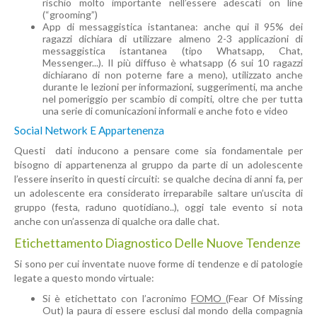
rischio molto importante nell’essere adescati on line
(“grooming”)
App di messaggistica istantanea: anche qui il 95% dei
ragazzi dichiara di utilizzare almeno 2-3 applicazioni di
messaggistica istantanea (tipo Whatsapp, Chat,
Messenger...). Il più diffuso è whatsapp (6 sui 10 ragazzi
dichiarano di non poterne fare a meno), utilizzato anche
durante le lezioni per informazioni, suggerimenti, ma anche
nel pomeriggio per scambio di compiti, oltre che per tutta
una serie di comunicazioni informali e anche foto e video
Social Network E Appartenenza
Questi dati inducono a pensare come sia fondamentale per
bisogno di appartenenza al gruppo da parte di un adolescente
l’essere inserito in questi circuiti: se qualche decina di anni fa, per
un adolescente era considerato irreparabile saltare un’uscita di
gruppo (festa, raduno quotidiano..), oggi tale evento si nota
anche con un’assenza di qualche ora dalle chat.
Etichettamento Diagnostico Delle Nuove Tendenze
Si sono per cui inventate nuove forme di tendenze e di patologie
legate a questo mondo virtuale:
Si è etichettato con l’acronimo
FOMO
(Fear Of Missing
Out) la paura di essere esclusi dal mondo della compagnia