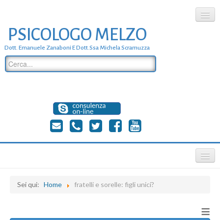
PSICOLOGO MELZO
chi siamo
Dott. Emanuele Zanaboni E Dott.ssa Michela Scramuzza
dove siamo
dott. Emanuele Zanaboni
dott.ssa michela scramuzza
contatti
≡
Sei qui:
Home
fratelli e sorelle: figli unici?
≡