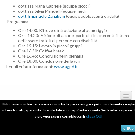
dott.ssa Maria Gabriele (équipe piccoli)
dott.ssa Silvia Mandelli (équipe medi)
dott. Emanuele Zanaboni
(équipe adolescenti e adulti)
Programma
Ore 14.00: Ritrovo e introduzione al pomeriggio
Ore 14.20: Visione di alcune parti di film inerenti il tema
dell'essere fratelli di persone con disabilità
Ore 15.15: Lavoro in piccoli gruppi
Ore 16.30: Coffee break
Ore 16.45: Condivisione in plenaria
Ore 18.00: Conclusione dei lavori
Per ulteriori informazioni:
www.agpd.it
Utilizziamo i cookie per essere sicuri che tu possa navigare più comodamente e megli
Copyright © 2012 - 2016 psicologo-melzo.com P.I.06838240965
deontologia
sul nostro sito, sperando di rendertelo ancora più interessante. Se desideri saperne d
più o vuoi sapere come bloccarli
clicca QUI
pubblicazioni scientifiche
relazioni a conferenze e convegni
CHIUDI
cookies